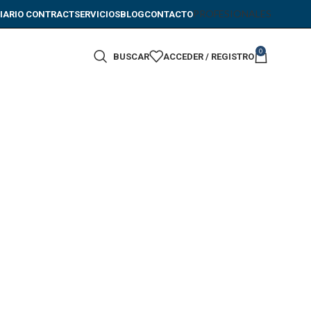
PROFESIONALES
IARIO CONTRACT
SERVICIOS
BLOG
CONTACTO
0
BUSCAR
ACCEDER / REGISTRO
 contract.