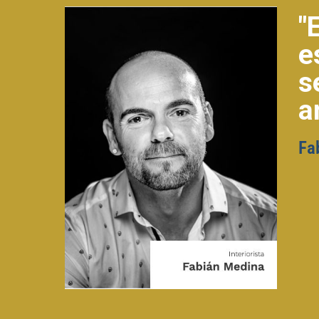
"
e
s
a
Fa