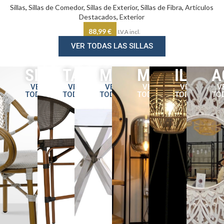
Sillas
,
Sillas de Comedor
,
Sillas de Exterior
,
Sillas de Fibra
,
Artículos
Destacados
,
Exterior
88,99
€
I.V.A incl.
VER TODAS LAS SILLAS
SILLAS
TABURETES
MESAS
MOBILIARIO
ILUMI
A
VER
VER
VER
VER
VER
V
TODAS
TODOS
TODAS
TODOS
TODOS
TO