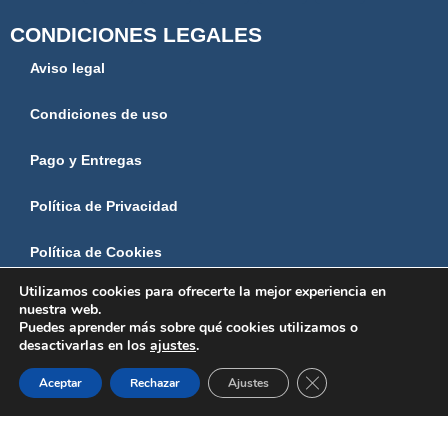
CONDICIONES LEGALES
Aviso legal
Condiciones de uso
Pago y Entregas
Política de Privacidad
Política de Cookies
Utilizamos cookies para ofrecerte la mejor experiencia en
NUESTRA EMPRESA
nuestra web.
Puedes aprender más sobre qué cookies utilizamos o
Tienda de mobiliario para hostelería en Sevilla
desactivarlas en los
ajustes
.
0
Cerrar el banner de 
Aceptar
Rechazar
Ajustes
Preguntas Frecuentes
Shop
Wishlist
Cart
Mi cuenta
Profesionales