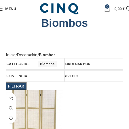
0
MENU
0,00
€
Biombos
Inicio
Decoración
Biombos
CATEGORIAS
Biombos
ORDENAR POR
EXISTENCIAS
PRECIO
FILTRAR