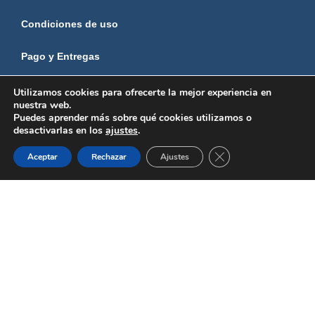
Condiciones de uso
Pago y Entregas
Política de Privacidad
Utilizamos cookies para ofrecerte la mejor experiencia en
nuestra web.
Puedes aprender más sobre qué cookies utilizamos o
Política de Cookies
desactivarlas en los
ajustes
.
0
Cerrar el banner de 
NUESTRA EMPRESA
Aceptar
Rechazar
Ajustes
Shop
Wishlist
Cart
Mi cuenta
Tienda de mobiliario para hostelería en Sevilla
Preguntas Frecuentes
Profesionales
Transporte
Pago y Entregas