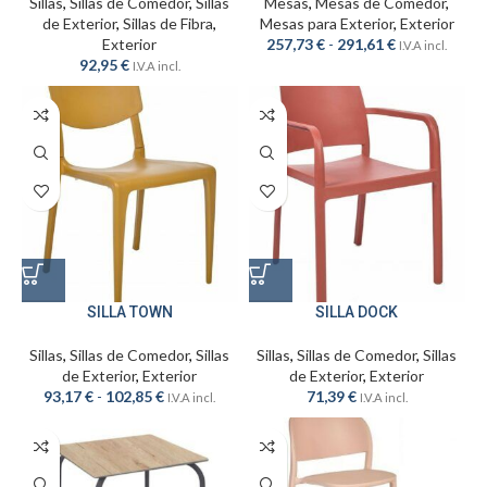
Sillas
,
Sillas de Comedor
,
Sillas
Mesas
,
Mesas de Comedor
,
de Exterior
,
Sillas de Fibra
,
Mesas para Exterior
,
Exterior
Exterior
257,73
€
-
291,61
€
I.V.A incl.
92,95
€
I.V.A incl.
SILLA TOWN
SILLA DOCK
Sillas
,
Sillas de Comedor
,
Sillas
Sillas
,
Sillas de Comedor
,
Sillas
de Exterior
,
Exterior
de Exterior
,
Exterior
93,17
€
-
102,85
€
71,39
€
I.V.A incl.
I.V.A incl.