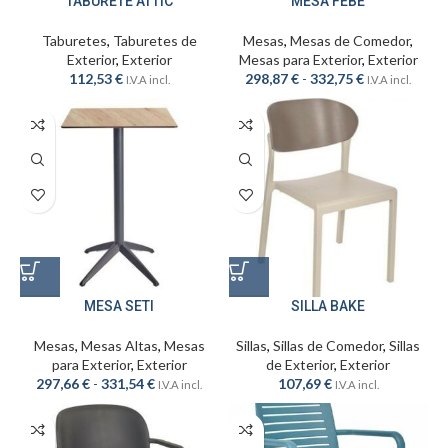
TABURETE ATTIC
MESA FEBE
Taburetes
,
Taburetes de
Mesas
,
Mesas de Comedor
,
Exterior
,
Exterior
Mesas para Exterior
,
Exterior
112,53
€
298,87
€
-
332,75
€
I.V.A incl.
I.V.A incl.
MESA SETI
SILLA BAKE
Mesas
,
Mesas Altas
,
Mesas
Sillas
,
Sillas de Comedor
,
Sillas
para Exterior
,
Exterior
de Exterior
,
Exterior
297,66
€
-
331,54
€
107,69
€
I.V.A incl.
I.V.A incl.