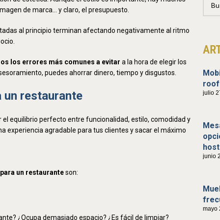
 imagen de marca… y claro, el presupuesto.
tadas al principio terminan afectando negativamente al ritmo
gocio.
AR
os los errores más comunes a evitar
a la hora de elegir los
Mobi
sesoramiento, puedes ahorrar dinero, tiempo y disgustos.
roof
 un restaurante
julio 
l equilibrio perfecto entre funcionalidad, estilo, comodidad y
Mesa
una experiencia agradable para tus clientes y sacar el máximo
opci
host
junio 
para un restaurante
son:
Mueb
frec
mayo 
aurante? ¿Ocupa demasiado espacio? ¿Es fácil de limpiar?