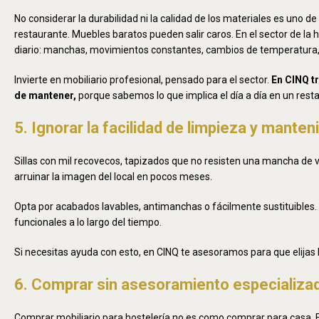
No considerar la durabilidad ni la calidad de los materiales es uno 
restaurante. Muebles baratos pueden salir caros. En el sector de la 
diario: manchas, movimientos constantes, cambios de temperatura, 
Invierte en mobiliario profesional, pensado para el sector.
En CINQ t
de mantener,
porque sabemos lo que implica el día a día en un rest
5. Ignorar la facilidad de limpieza y mante
Sillas con mil recovecos, tapizados que no resisten una mancha de 
arruinar la imagen del local en pocos meses.
Opta por acabados lavables, antimanchas o fácilmente sustituibles
funcionales a lo largo del tiempo.
Si necesitas ayuda con esto, en CINQ te asesoramos para que elijas
6. Comprar sin asesoramiento especializa
Comprar mobiliario para hostelería no es como comprar para casa. El