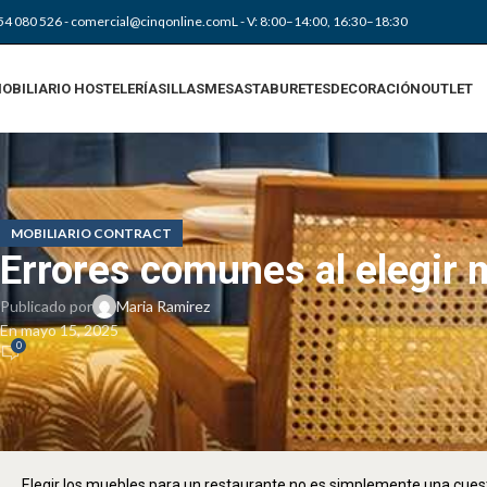
54 080 526
- comercial@cinqonline.com
L - V: 8:00–14:00, 16:30–18:30
OBILIARIO HOSTELERÍA
SILLAS
MESAS
TABURETES
DECORACIÓN
OUTLET
MOBILIARIO CONTRACT
Errores comunes al elegir 
Publicado por
Maria Ramirez
En mayo 15, 2025
0
Elegir los muebles para un restaurante no es simplemente una cuest