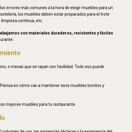
de los errores más comunes a la hora de elegir muebles para un
hostelería, los muebles deben estar preparados para el trote
limpieza continua, etc.
rabajamos con materiales duraderos, resistentes y fáciles
aurante.
nimiento
vino, o mesas que se rayan con facilidad. Todo eso puede
. Piensa en cómo vas a mantener esos muebles bonitos y
 los mejores muebles para tu restaurante.
do
 volumen de uso, las exigencias técnicas y la experiencia del