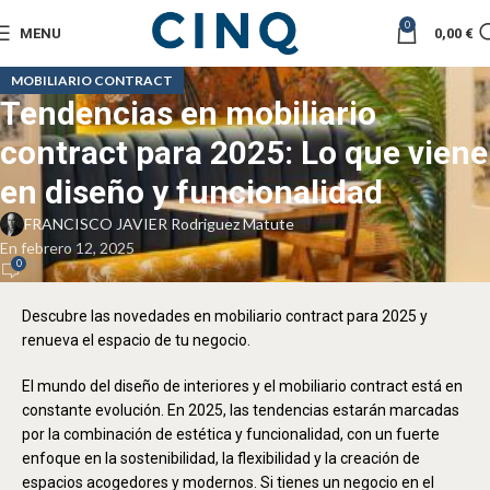
0
MENU
0,00
€
MOBILIARIO CONTRACT
Tendencias en mobiliario
contract para 2025: Lo que viene
en diseño y funcionalidad
FRANCISCO JAVIER Rodriguez Matute
En febrero 12, 2025
0
Descubre las novedades en mobiliario contract para 2025 y
renueva el espacio de tu negocio.
El mundo del diseño de interiores y el mobiliario contract está en
constante evolución. En 2025, las tendencias estarán marcadas
por la combinación de estética y funcionalidad, con un fuerte
enfoque en la sostenibilidad, la flexibilidad y la creación de
espacios acogedores y modernos. Si tienes un negocio en el