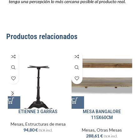
tenga una percepción lo más cercana posible al producto real.
Productos relacionados
ETIENNE 3 GARRAS
MESA BANGALORE
115X60CM
Mesas
,
Estructuras de mesa
94,80
€
Mesas
,
Otras Mesas
I.V.A incl.
288,61
€
I.V.A incl.