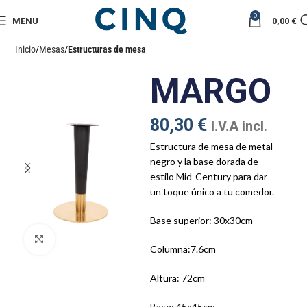
0
MENU
0,00
€
Inicio
Mesas
Estructuras de mesa
MARGO
80,30
€
I.V.A incl.
Estructura de mesa de metal
negro y la base dorada de
estilo Mid-Century para dar
un toque único a tu comedor.
Base superior: 30x30cm
Click to enlarge
Columna:7.6cm
Altura: 72cm
Base: 45x45cm