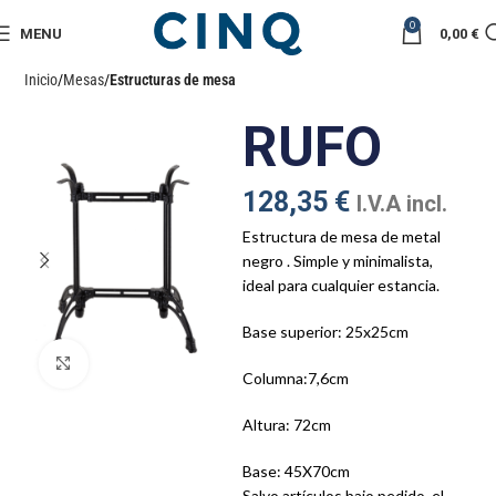
0
MENU
0,00
€
Inicio
Mesas
Estructuras de mesa
RUFO
128,35
€
I.V.A incl.
Estructura de mesa de metal
negro . Simple y minimalista,
ideal para cualquier estancia.
Base superior: 25x25cm
Click to enlarge
Columna:7,6cm
Altura: 72cm
Base: 45X70cm
Salvo artículos bajo pedido, el