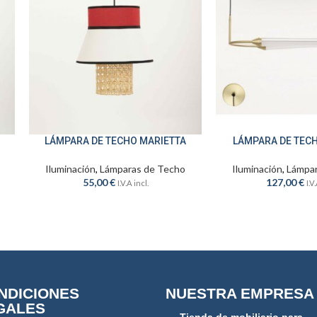
LÁMPARA DE TECHO MARIETTA
LÁMPARA DE TECH
AÑADIR AL CARRITO
AÑADIR AL CARRITO
Iluminación
,
Lámparas de Techo
Iluminación
,
Lámpar
55,00
€
127,00
€
I.V.A incl.
I.V
NDICIONES
NUESTRA EMPRESA
GALES
Tienda de mobiliario para