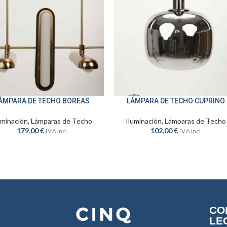
ÁMPARA DE TECHO BOREAS
LÁMPARA DE TECHO CUPRINO
IR AL CARRITO
AÑADIR AL CARRITO
uminación
,
Lámparas de Techo
Iluminación
,
Lámparas de Techo
179,00
€
102,00
€
I.V.A incl.
I.V.A incl.
CO
LE