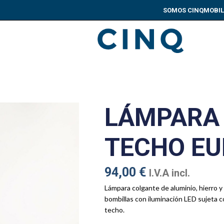
SOMOS CINQ
MOBIL
LÁMPARA
TECHO E
94,00
€
I.V.A incl.
Lámpara colgante de aluminio, hierro y
bombillas con iluminación LED sujeta c
techo.