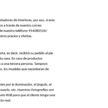
dores de interiores, por eso, si eres 
empresa o profesional, contacta con nosotros a través de nuestro correo 
s de nuestro teléfono 954080526/ 
os precios y ofertas. 
ta, es decir, recibirá su pedido al pie 
tu casa. En caso de productos 
a una tercera persona. Tampoco 
, los muebles que necesitaran de 
ien por la iluminación, el ángulo, el 
usuario, etc. Nuestras fotografías son 
to RGB para que el cliente tenga una 
to real.