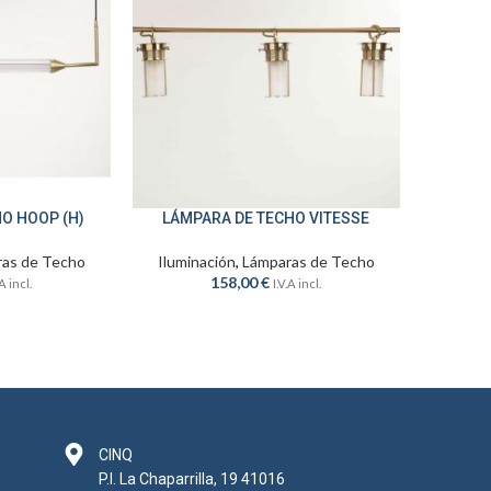
O HOOP (H)
LÁMPARA DE TECHO VITESSE
AÑADIR AL CARRITO
as de Techo
Iluminación
,
Lámparas de Techo
158,00
€
.A incl.
I.V.A incl.
CINQ
P.I. La Chaparrilla, 19 41016