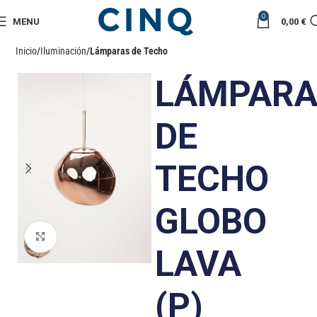
0
MENU
0,00
€
Inicio
Iluminación
Lámparas de Techo
LÁMPAR
DE
TECHO
GLOBO
Click to enlarge
LAVA
(P)