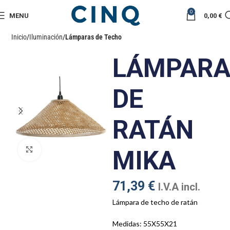
0
MENU
0,00
€
Inicio
Iluminación
Lámparas de Techo
LÁMPAR
DE
RATÁN
Click to enlarge
MIKA
71,39
€
I.V.A incl.
Lámpara de techo de ratán
Medidas: 55X55X21