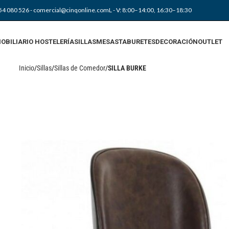
54 080 526
- comercial@cinqonline.com
L - V: 8:00–14:00, 16:30–18:30
OBILIARIO HOSTELERÍA
SILLAS
MESAS
TABURETES
DECORACIÓN
OUTLET
Inicio
Sillas
Sillas de Comedor
SILLA BURKE