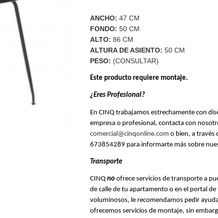
ANCHO:
47
CM
FONDO:
50
CM
ALTO:
86
CM
ALTURA DE ASIENTO:
50 CM
PESO:
(CONSULTAR)
Este producto requiere montaje.
¿Eres Profesional?
En CINQ trabajamos estrechamente con diseña
comercial@cinqonline.com
 o bien, a travé
673854289 para informarte más sobre nuestr
Transporte 
CINQ 
no
 ofrece servicios de transporte a puer
de calle de tu apartamento o en el portal de 
voluminosos, le recomendamos pedir ayuda 
ofrecemos servicios de montaje, sin embargo