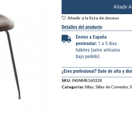
Añadir Al
Añadir a la lista de deseos
Detalles del producto
Envíos a España
peninsular:
1 a 5 días
hábiles (salvo artículos
bajo pedido)
¿Eres profesional? Date de alta y dis
SKU:
INSNMB160328
Categorías
Sillas
,
Sillas de Comedor
,
S