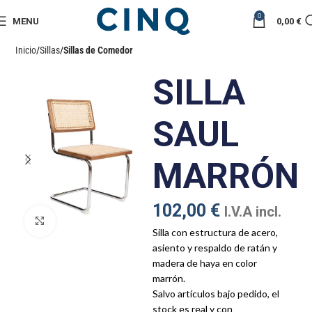
0
MENU
0,00
€
Inicio
Sillas
Sillas de Comedor
SILLA
SAUL
MARRÓN
102,00
€
I.V.A incl.
Click to enlarge
Silla con estructura de acero,
asiento y respaldo de ratán y
madera de haya en color
marrón.
Salvo artículos bajo pedido, el
stock es real y con