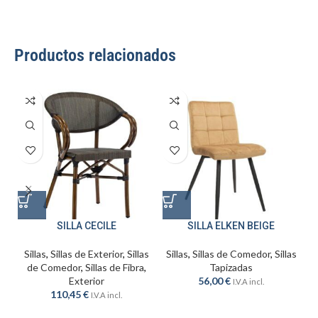
Productos relacionados
SILLA CECILE
SILLA ELKEN BEIGE
Sillas
,
Sillas de Exterior
,
Sillas
Sillas
,
Sillas de Comedor
,
Sillas
S
de Comedor
,
Sillas de Fibra
,
Tapizadas
Exterior
56,00
€
I.V.A incl.
110,45
€
I.V.A incl.