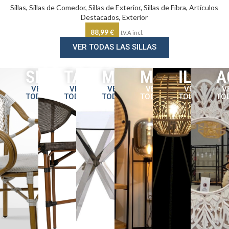
Sillas
,
Sillas de Comedor
,
Sillas de Exterior
,
Sillas de Fibra
,
Artículos
Destacados
,
Exterior
88,99
€
I.V.A incl.
VER TODAS LAS SILLAS
SILLAS
TABURETES
MESAS
MOBILIARIO
ILUMI
A
VER
VER
VER
VER
VER
V
TODAS
TODOS
TODAS
TODOS
TODOS
TO