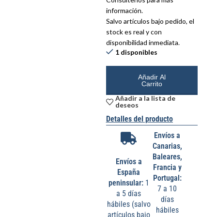
información.
Salvo artículos bajo pedido, el
stock es real y con
disponibilidad inmediata.
1 disponibles
Añadir Al
Carrito
Añadir a la lista de
deseos
Detalles del producto
Envíos a
Canarias,
Baleares,
Envíos a
Francia y
España
Portugal:
peninsular:
1
7 a 10
a 5 días
días
hábiles (salvo
hábiles
artículos bajo