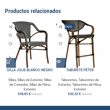
Productos relacionados
AGOTADO
SILLA JOLIE BLANCO-NEGRO
TABURETE PETER
S
Sillas
,
Sillas de Exterior
,
Sillas
Taburetes
,
Taburetes de
S
de Comedor
,
Sillas de Fibra
,
Exterior
,
Taburetes de Fibra
,
Exterior
Exterior
104,85
€
102,32
€
I.V.A incl.
I.V.A incl.