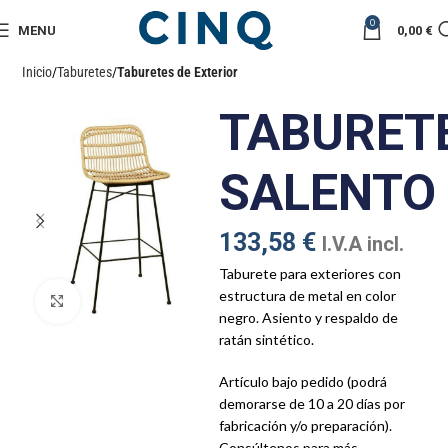
0
MENU
0,00
€
Inicio
Taburetes
Taburetes de Exterior
TABURET
SALENTO
133,58
€
I.V.A incl.
Taburete para exteriores con
estructura de metal en color
Click to enlarge
negro. Asiento y respaldo de
ratán sintético.
Artículo bajo pedido (podrá
demorarse de 10 a 20 días por
fabricación y/o preparación).
Consúltenos para más