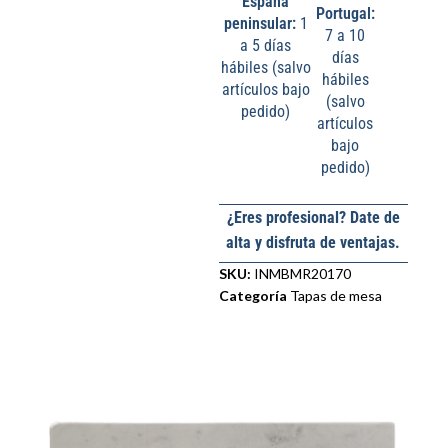
España
Portugal:
peninsular:
1
7 a 10
a 5 días
días
hábiles (salvo
hábiles
artículos bajo
(salvo
pedido)
artículos
bajo
pedido)
¿Eres profesional? Date de
alta y disfruta de ventajas.
SKU:
INMBMR20170
Categoría
Tapas de mesa