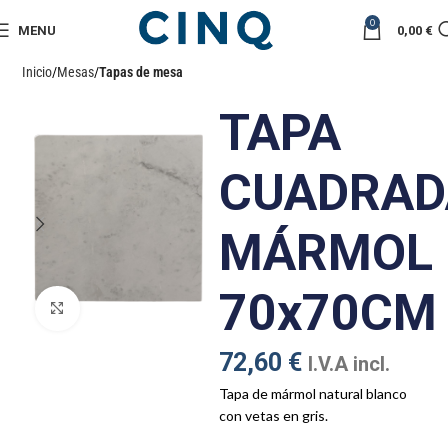
0
MENU
0,00
€
Inicio
Mesas
Tapas de mesa
TAPA
CUADRAD
MÁRMOL
70x70CM
Click to enlarge
72,60
€
I.V.A incl.
Tapa de mármol natural blanco
con vetas en gris.