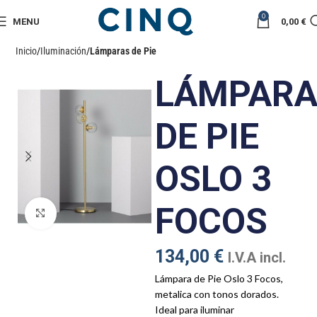
0
MENU
0,00
€
Inicio
Iluminación
Lámparas de Pie
LÁMPAR
DE PIE
OSLO 3
FOCOS
Click to enlarge
134,00
€
I.V.A incl.
Lámpara de Pie Oslo 3 Focos,
metalica con tonos dorados.
Ideal para iluminar