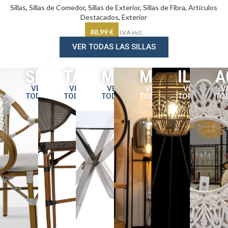
Sillas
,
Sillas de Comedor
,
Sillas de Exterior
,
Sillas de Fibra
,
Artículos
Destacados
,
Exterior
88,99
€
I.V.A incl.
VER TODAS LAS SILLAS
SILLAS
TABURETES
MESAS
MOBILIARIO
ILUMI
A
VER
VER
VER
VER
VER
V
TODAS
TODOS
TODAS
TODOS
TODOS
TO