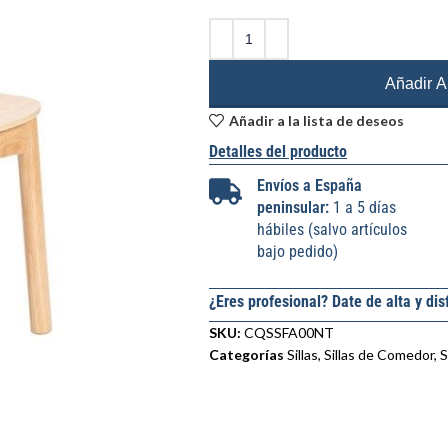
Añadir Al
Añadir a la lista de deseos
Detalles del producto
Envíos a España
peninsular:
1 a 5 días
hábiles (salvo artículos
bajo pedido)
¿Eres profesional? Date de alta y dis
SKU:
CQSSFA00NT
Categorías
Sillas
,
Sillas de Comedor
,
S